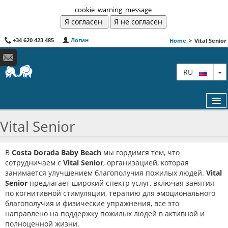
cookie_warning_message
+34 620 423 485
Логин
Home
>
Vital Senior
T
RU
Vital Senior
КАК ЗАБРОНИРОВАТЬ
В
Costa Dorada Baby Beach
мы гордимся тем, что
сотрудничаем с
Vital Senior
, организацией, которая
ПУТЕШЕСТВОВАТЬ С ДЕТЬМИ
занимается улучшением благополучия пожилых людей.
Vital
Senior
предлагает широкий спектр услуг, включая занятия
КАРТА
по когнитивной стимуляции, терапию для эмоционального
благополучия и физические упражнения, все это
СОТРУДНИЧЕСТВО
направлено на поддержку пожилых людей в активной и
полноценной жизни.