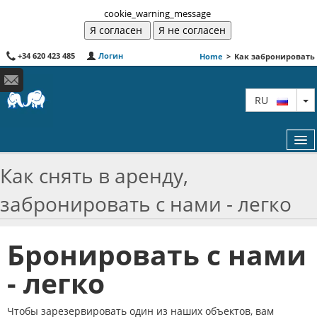
cookie_warning_message
+34 620 423 485
Логин
Home
>
Как забронировать
T
RU
Как cнять в аренду,
забронировать с нами - легко
КАК ЗАБРОНИРОВАТЬ
ПУТЕШЕСТВОВАТЬ С ДЕТЬМИ
Бронировать с нами
КАРТА
- легко
СОТРУДНИЧЕСТВО
Чтобы зарезервировать один из наших объектов, вам