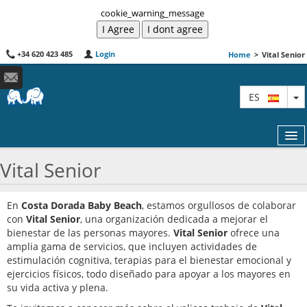
cookie_warning_message
+34 620 423 485
Login
Home
>
Vital Senior
T
ES
Vital Senior
COMO RESERVAR
En
Costa Dorada Baby Beach
, estamos orgullosos de colaborar
con
Vital Senior
, una organización dedicada a mejorar el
VIAJAR CON NIÑOS
bienestar de las personas mayores.
Vital Senior
ofrece una
amplia gama de servicios, que incluyen actividades de
MAPA
estimulación cognitiva, terapias para el bienestar emocional y
ejercicios físicos, todo diseñado para apoyar a los mayores en
TRABAJA CON NOSOTROS
su vida activa y plena.